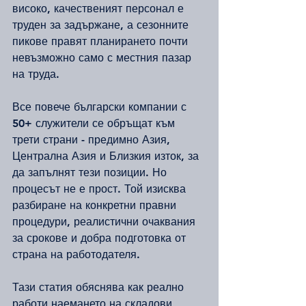
високо, качественият персонал е 
труден за задържане, а сезонните 
пикове правят планирането почти 
невъзможно само с местния пазар 
на труда.
Все повече български компании с 
50+ служители се обръщат към 
трети страни - предимно Азия, 
Централна Азия и Близкия изток, за 
да запълнят тези позиции. Но 
процесът не е прост. Той изисква 
разбиране на конкретни правни 
процедури, реалистични очаквания 
за срокове и добра подготовка от 
страна на работодателя.
Тази статия обяснява как реално 
работи наемането на складови 