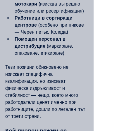
мотокари
 (изисква вътрешно 
обучение или ресертификация)
Работници в сортиращи 
центрове
 (особено при пикове 
— Черен петък, Коледа)
Помощен персонал в 
дистрибуция
 (маркиране, 
опаковане, етикиране)
Тези позиции обикновено не 
изискват специфична 
квалификация, но изискват 
физическа издръжливост и 
стабилност — нещо, което много 
работодатели ценят именно при 
работниците, дошли по легален път 
от трети страни.
Кой правен режим се 