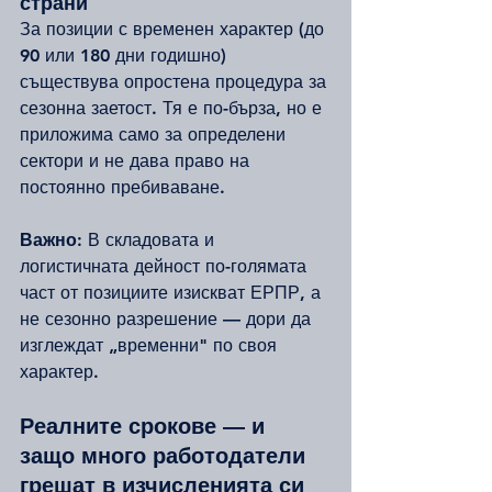
страни
За позиции с временен характер (до 
90 или 180 дни годишно) 
съществува опростена процедура за 
сезонна заетост. Тя е по-бърза, но е 
приложима само за определени 
сектори и не дава право на 
постоянно пребиваване.
Важно:
 В складовата и 
логистичната дейност по-голямата 
част от позициите изискват ЕРПР, а 
не сезонно разрешение — дори да 
изглеждат „временни" по своя 
характер.
Реалните срокове — и 
защо много работодатели 
грешат в изчисленията си