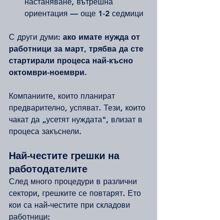
настаняване, вътрешна 
ориентация — още 1-2 седмици
С други думи: 
ако имате нужда от 
работници за март, трябва да сте 
стартирали процеса най-късно 
октомври-ноември.
Компаниите, които планират 
предварително, успяват. Тези, които 
чакат да „усетят нуждата", влизат в 
процеса закъснели.
Най-честите грешки на 
работодателите
След много процедури в различни 
сектори, грешките се повтарят. Ето 
кои са най-честите при складови 
работници: