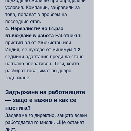
подходящо жилище при определени 
условия. Компании, забравили за 
това, попадат в проблем на 
последния етап.
4. Нереалистично бързо 
въвеждане в работа
 Работникът, 
пристигнал от Узбекистан или 
Индия, се нуждае от минимум 1-2 
седмици адаптация преди да стане 
напълно оперативен. Тези, които 
разбират това, имат по-добро 
задържане.
Задържане на работниците 
— защо е важно и как се 
постига?
Задаваме го директно, защото всеки 
работодател го мисли: „Ще останат 
ли?".