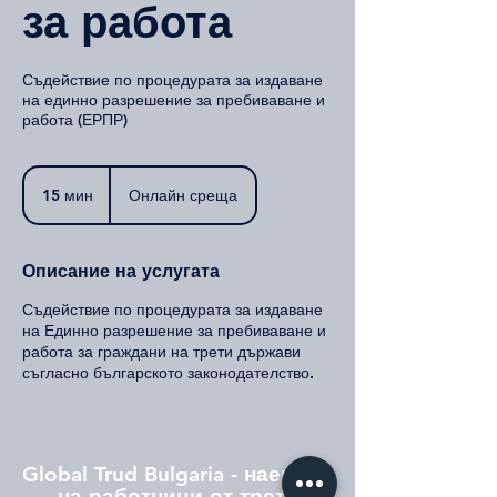
за работа
Съдействие по процедурата за издаване
на единно разрешение за пребиваване и
работа (ЕРПР)
15 мин
1
Онлайн среща
5
м
и
Описание на услугата
н
Съдействие по процедурата за издаване
на Единно разрешение за пребиваване и
работа за граждани на трети държави
съгласно българското законодателство.
Global Trud Bulgaria - наемане
на работници от трети