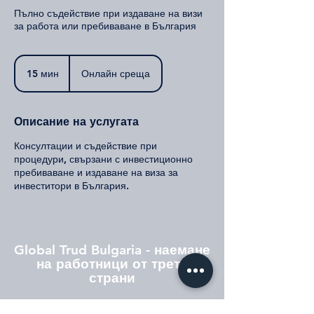
Пълно съдействие при издаване на визи
за работа или пребиваване в България
15 мин
1
Онлайн среща
5
м
и
Описание на услугата
н
Консултации и съдействие при
процедури, свързани с инвестиционно
пребиваване и издаване на виза за
инвеститори в България.
Global Trud Bulgaria - наемане
на работници от трети
страни
⚲ София, ул. "Симеоново" № 21