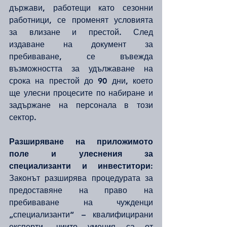
държави, работещи като сезонни 
работници, се променят условията 
за влизане и престой. След 
издаване на документ за 
пребиваване, се въвежда 
възможността за удължаване на 
срока на престой до 90 дни, което 
ще улесни процесите по набиране и 
задържане на персонала в този 
сектор.
Разширяване на приложимото 
поле и улеснения за 
специализанти и инвеститори:
Законът разширява процедурата за 
предоставяне на право на 
пребиваване на чужденци 
„специализанти“ – квалифицирани 
експерти, чиито умения са от 