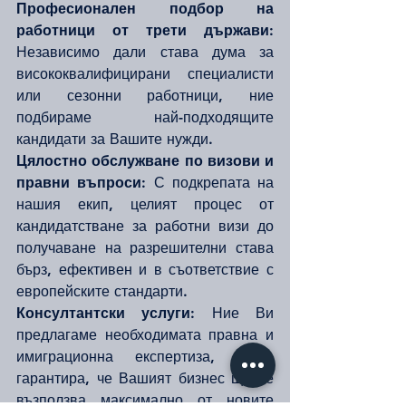
Професионален подбор на 
работници от трети държави:
Независимо дали става дума за 
висококвалифицирани специалисти 
или сезонни работници, ние 
подбираме най-подходящите 
кандидати за Вашите нужди.
Цялостно обслужване по визови и 
правни въпроси:
 С подкрепата на 
нашия екип, целият процес от 
кандидатстване за работни визи до 
получаване на разрешителни става 
бърз, ефективен и в съответствие с 
европейските стандарти.
Консултантски услуги:
 Ние Ви 
предлагаме необходимата правна и 
имиграционна експертиза, която 
гарантира, че Вашият бизнес ще се 
възползва максимално от новите 